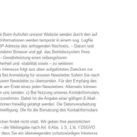
 Beim Aufrufen unserer Website werden durch den auf
nformationen werden temporär in einem sog. Logfile
 – IP-Adresse des anfragenden Rechners, – Datum und
wendeter Browser und ggf. das Betriebssystem Ihres
– Gewährleistung eines reibungslosen
heit und -stabilität sowie – zu weiteren
s Interesse folgt aus oben aufgelisteten Zwecken zur
) Bei Anmeldung für unseren Newsletter Sofern Sie nach
unseren Newsletter zu übersenden. Für den Empfang des
ink am Ende eines jeden Newsletters. Alternativ können
an uns senden. c) Bei Nutzung unseres Kontaktformulars
ufzunehmen. Dabei ist die Angabe einer gültigen E-Mail-
nen freiwillig getätigt werden. Die Datenverarbeitung
inwilligung. Die für die Benutzung des Kontaktformulars
en findet nicht statt. Wir geben Ihre persönlichen
, – die Weitergabe nach Art. 6 Abs. 1 S. 1 lit. f DSGVO
, dass Sie ein überwiegendes schutzwürdiges Interesse