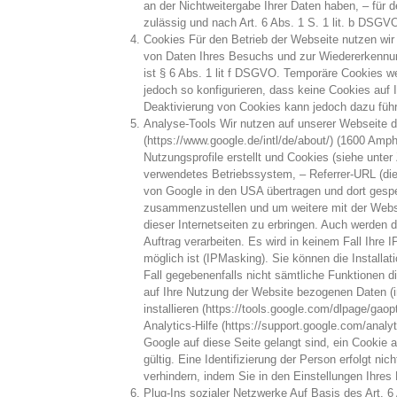
an der Nichtweitergabe Ihrer Daten haben, – für d
zulässig und nach Art. 6 Abs. 1 S. 1 lit. b DSGVO
Cookies Für den Betrieb der Webseite nutzen wir
von Daten Ihres Besuchs und zur Wiedererkennun
ist § 6 Abs. 1 lit f DSGVO. Temporäre Cookies 
jedoch so konfigurieren, dass keine Cookies auf 
Deaktivierung von Cookies kann jedoch dazu führ
Analyse-Tools Wir nutzen auf unserer Webseite 
(https://www.google.de/intl/de/about/) (1600 A
Nutzungsprofile erstellt und Cookies (siehe unte
verwendetes Betriebssystem, – Referrer-URL (die
von Google in den USA übertragen und dort gespe
zusammenzustellen und um weitere mit der Websi
dieser Internetseiten zu erbringen. Auch werden d
Auftrag verarbeiten. Es wird in keinem Fall Ihr
möglich ist (IPMasking). Sie können die Installa
Fall gegebenenfalls nicht sämtliche Funktionen 
auf Ihre Nutzung der Website bezogenen Daten (i
installieren (https://tools.google.com/dlpage/g
Analytics-Hilfe (https://support.google.com/ana
Google auf diese Seite gelangt sind, ein Cookie 
gültig. Eine Identifizierung der Person erfolgt n
verhindern, indem Sie in den Einstellungen Ihre
Plug-Ins sozialer Netzwerke Auf Basis des Art.