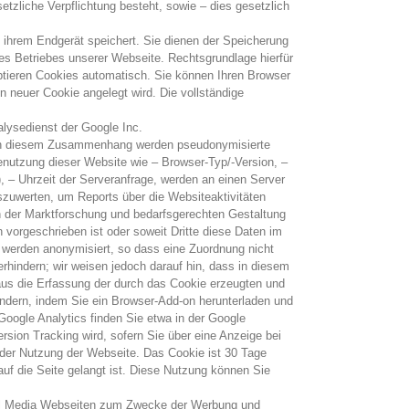
etzliche Verpflichtung besteht, sowie – dies gesetzlich
 ihrem Endgerät speichert. Sie dienen der Speicherung
s Betriebes unserer Webseite. Rechtsgrundlage hierfür
tieren Cookies automatisch. Sie können Ihren Browser
n neuer Cookie angelegt wird. Die vollständige
lysedienst der Google Inc.
. In diesem Zusammenhang werden pseudonymisierte
Benutzung dieser Website wie – Browser-Typ/-Version, –
 – Uhrzeit der Serveranfrage, werden an einen Server
zuwerten, um Reports über die Websiteaktivitäten
 der Marktforschung und bedarfsgerechten Gestaltung
h vorgeschrieben ist oder soweit Dritte diese Daten im
 werden anonymisiert, so dass eine Zuordnung nicht
rhindern; wir weisen jedoch darauf hin, dass in diesem
aus die Erfassung der durch das Cookie erzeugten und
indern, indem Sie ein Browser-Add-on herunterladen und
oogle Analytics finden Sie etwa in der Google
sion Tracking wird, sofern Sie über eine Anzeige bei
g der Nutzung der Webseite. Das Cookie ist 30 Tage
 auf die Seite gelangt ist. Diese Nutzung können Sie
cial Media Webseiten zum Zwecke der Werbung und