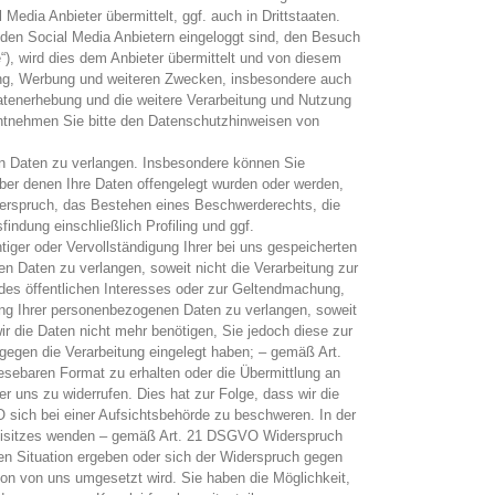
edia Anbieter übermittelt, ggf. auch in Drittstaaten.
i den Social Media Anbietern eingeloggt sind, den Besuch
“), wird dies dem Anbieter übermittelt und von diesem
ting, Werbung und weiteren Zwecken, insbesondere auch
Datenerhebung und die weitere Verarbeitung und Nutzung
entnehmen Sie bitte den Datenschutzhinweisen von
n Daten zu verlangen. Insbesondere können Sie
er denen Ihre Daten offengelegt wurden oder werden,
derspruch, das Bestehen eines Beschwerderechts, die
indung einschließlich Profiling und ggf.
iger oder Vervollständigung Ihrer bei uns gespeicherten
Daten zu verlangen, soweit nicht die Verarbeitung zur
 des öffentlichen Interesses oder zur Geltendmachung,
ng Ihrer personenbezogenen Daten zu verlangen, soweit
ir die Daten nicht mehr benötigen, Sie jedoch diese zur
gen die Verarbeitung eingelegt haben; – gemäß Art.
esebaren Format zu erhalten oder die Übermittlung an
r uns zu widerrufen. Dies hat zur Folge, dass wir die
O sich bei einer Aufsichtsbehörde zu beschweren. In der
nzleisitzes wenden – gemäß Art. 21 DSGVO Widerspruch
en Situation ergeben oder sich der Widerspruch gegen
ion von uns umgesetzt wird. Sie haben die Möglichkeit,