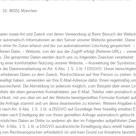
r. 10, 80331 München
ten sowie Art und Zweck von deren Verwendung a) Beim Besuch der Website
utomatisch Informationen an den Server unserer Website gesendet. Diese I
i ohne Ihr Zutun erfasst und bis zur automatisierten Löschung gespeichert:
enen Datei, – Website, von der aus der Zugriff erfolgt (Referrer-URL), – ver
. Die genannten Daten werden durch uns zu folgenden Zwecken verarbeitet: 
g einer komfortablen Nutzung unserer Website, – Auswertung der Systemsicher
 die Datenverarbeitung ist Art. 6 Abs. 1 S. 1 lit. f DSGVO. Unser berechtigte
e erhobenen Daten zu dem Zweck, Rückschlüsse auf Ihre Person zu ziehen. b
ngewilligt haben, verwenden wir Ihre E-Mail-Adresse dafür, Ihnen regelmäßig 
ausreichend. Die Abmeldung ist jederzeit möglich, zum Beispiel über einen L
ttels der oben genannten Kontaktdaten, per E-Mail, Telefax oder postalisch 
lichkeit, mit uns über ein auf der Website bereitgestelltes Formular Kontakt a
 die Anfrage stammt und um diese beantworten zu können. Weitere Angaben kön
ch Art. 6 Abs. 1 S. 1 lit. a DSGVO auf Grundlage Ihrer freiwillig erteilten E
en nach Erledigung der von Ihnen gestellten Anfrage automatisch gelöscht.
sönlichen Daten an Dritte zu anderen als den im Folgenden aufgeführten Zweck
 Art. 6 Abs. 1 S. 1 lit. a DSGVO ausdrückliche Einwilligung dazu erteilt haben
 von Rechtsansprüchen erforderlich ist und kein Grund zur Annahme besteht