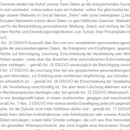
Elemente werden bei Aufruf unserer Seite Daten an die entsprechenden Social M
 und verarbeitet; insbesondere kann ein Anbieter, sofern Sie gleichzeitig be
e unserer Webseite im Social Networt „Teilen“ oder sonst weitergeben („Like
ie Sozialen Netzwerke nutzen diese Daten zu geschäftlichen Zwecken, Marke
 und für die Bereitstellung personalisierter Werbung. Zweck und Umfang der 
ichen Rechte und Einstellungsmöglichkeiten zum Schutz Ihrer Privatsphäre 
cy/).
 Art. 15 DSGVO Auskunft über Ihre von uns verarbeiteten personenbezogene
egorie der personenbezogenen Daten, die Kategorien von Empfängern, gegenüb
 Rechts auf Berichtigung, Löschung, Einschränkung der Verarbeitung oder Wi
 erhoben wurden, sowie über das Bestehen einer automatisierten Entscheidungsf
iten verlangen; – gemäß Art. 16 DSGVO unverzüglich die Berichtigung unricht
Art. 17 DSGVO die Löschung Ihrer bei uns gespeicherten personenbezogenen 
und Information, zur Erfüllung einer rechtlichen Verpflichtung, aus Gründen
n erforderlich ist; – gemäß Art. 18 DSGVO die Einschränkung der Verarbeitu
rd, die Verarbeitung unrechtmäßig ist, Sie aber deren Löschung ablehnen und w
n Rechtsansprüchen benötigen oder Sie gemäß Art. 21 DSGVO Widerspruch ge
uns bereitgestellt haben, in einem strukturierten, gängigen und maschinenl
emäß Art. 7 Abs. 3 DSGVO Ihre einmal erteilte Einwilligung jederzeit gegenübe
eruhte, für die Zukunft nicht mehr fortführen dürfen und – gemäß Art. 77 DSGV
ehörde Ihres üblichen Aufenthaltsortes oder Arbeitsplatzes oder unseres Ka
Daten einzulegen, soweit dafür Gründe vorliegen, die sich aus Ihrer besonder
ie ein generelles Widerspruchsrecht, das ohne Angabe einer besonderen Situat