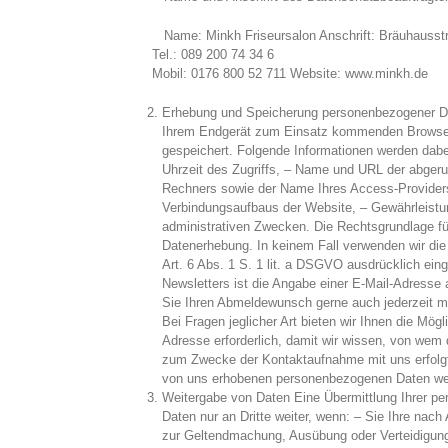
Name: Minkh Friseursalon Anschrift: Bräuhausst
Tel.: 089 200 74 34 6
Mobil: 0176 800 52 711 Website: www.minkh.de
Erhebung und Speicherung personenbezogener Da
Ihrem Endgerät zum Einsatz kommenden Browser a
gespeichert. Folgende Informationen werden dabe
Uhrzeit des Zugriffs, – Name und URL der abgeruf
Rechners sowie der Name Ihres Access-Providers
Verbindungsaufbaus der Website, – Gewährleistun
administrativen Zwecken. Die Rechtsgrundlage für
Datenerhebung. In keinem Fall verwenden wir di
Art. 6 Abs. 1 S. 1 lit. a DSGVO ausdrücklich ei
Newsletters ist die Angabe einer E-Mail-Adresse 
Sie Ihren Abmeldewunsch gerne auch jederzeit mi
Bei Fragen jeglicher Art bieten wir Ihnen die Mög
Adresse erforderlich, damit wir wissen, von wem
zum Zwecke der Kontaktaufnahme mit uns erfolgt na
von uns erhobenen personenbezogenen Daten werd
Weitergabe von Daten Eine Übermittlung Ihrer per
Daten nur an Dritte weiter, wenn: – Sie Ihre nach
zur Geltendmachung, Ausübung oder Verteidigung