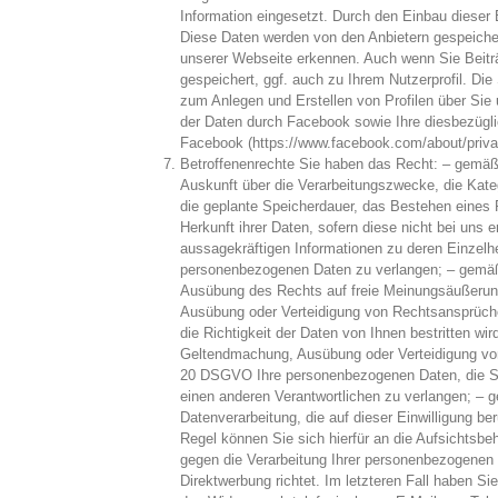
Information eingesetzt. Durch den Einbau dieser 
Diese Daten werden von den Anbietern gespeichert
unserer Webseite erkennen. Auch wenn Sie Beiträg
gespeichert, ggf. auch zu Ihrem Nutzerprofil. D
zum Anlegen und Erstellen von Profilen über Sie
der Daten durch Facebook sowie Ihre diesbezügl
Facebook (https://www.facebook.com/about/priva
Betroffenenrechte Sie haben das Recht: – gemäß
Auskunft über die Verarbeitungszwecke, die Kat
die geplante Speicherdauer, das Bestehen eines
Herkunft ihrer Daten, sofern diese nicht bei uns
aussagekräftigen Informationen zu deren Einzelhe
personenbezogenen Daten zu verlangen; – gemäß 
Ausübung des Rechts auf freie Meinungsäußerung 
Ausübung oder Verteidigung von Rechtsansprüche
die Richtigkeit der Daten von Ihnen bestritten wi
Geltendmachung, Ausübung oder Verteidigung vo
20 DSGVO Ihre personenbezogenen Daten, die Sie 
einen anderen Verantwortlichen zu verlangen; – g
Datenverarbeitung, die auf dieser Einwilligung b
Regel können Sie sich hierfür an die Aufsichtsb
gegen die Verarbeitung Ihrer personenbezogenen 
Direktwerbung richtet. Im letzteren Fall haben S