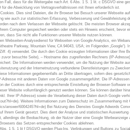
en Fall, dass für die Weitergabe nach Art. 6 Abs. 1 S. 1 lit. c DSGVO eine ges
 für die Abwicklung von Vertragsverhältnissen mit Ihnen erforderlich ist.
 Cookies. Dies sind Dateien, die ihr Browser bei Besuch unserer Webseite auf
g wie auch zur statistischen Erfassung, Verbesserung und Gewährleistung de
werden nach dem Verlassen der Webseite gelöscht. Die meisten Browser akzep
Ihrem Computer gespeichert werden oder stets ein Hinweis erscheint, bevor ei
en, dass Sie nicht alle Funktionen unserer Website nutzen können.
den Webseiten-Analysedienst für Webseiten von Google Analytics, ein Webana
mphitheatre Parkway, Mountain View, CA 94043, USA; im Folgenden „Google“)
r Ziff. 4) verwendet. Die durch den Cookie erzeugten Informationen über Ihre 
 zuvor besuchte Seite), – Hostname des zugreifenden Rechners (IP-Adresse),
ichert. Die Informationen werden verwendet, um die Nutzung der Website aus
tenutzung und der Internetnutzung verbundene Dienstleistungen zu Zwecken
iese Informationen gegebenenfalls an Dritte übertragen, sofern dies gesetzlic
e IP-Adresse mit anderen Daten von Google zusammengeführt. Die IP-Adressen
tion der Cookies durch eine entsprechende Einstellung der Browser-Software ve
dieser Website vollumfänglich genutzt werden können. Sie können darüber hin
nkl. Ihrer IP-Adresse) sowie die Verarbeitung dieser Daten durch Google verh
aoptout?hl=de). Weitere Informationen zum Datenschutz im Zusammenhang mit G
lytics/answer/6004245?hl=de) Bei Nutzung des Dienstes Google Adwords Conver
auf Ihrem Gerät gesetzt. Dies dient der Analyse und statistischen Auswertun
icht, allerdings die Beobachtung, ob der Nutzer über eine Google Werbeanzeige
s Browsers das Setzen entsprechender Cookies ablehnen.
 6 Abs. 1 S. 1 lit f DSGVO werden Plug-Ins, Verlinkungen und Buttons zu So